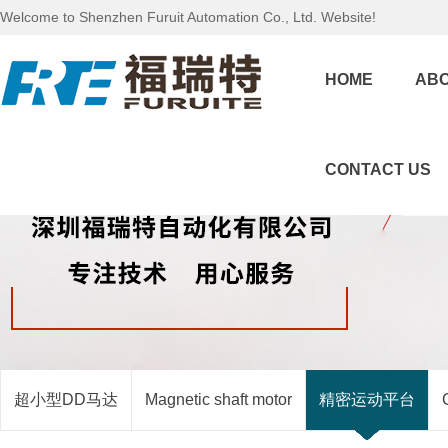
Welcome to Shenzhen Furuit Automation Co., Ltd. Website!
HOME
ABO
CONTACT US
超小型DD马达
Magnetic shaft motor
精密运动平台