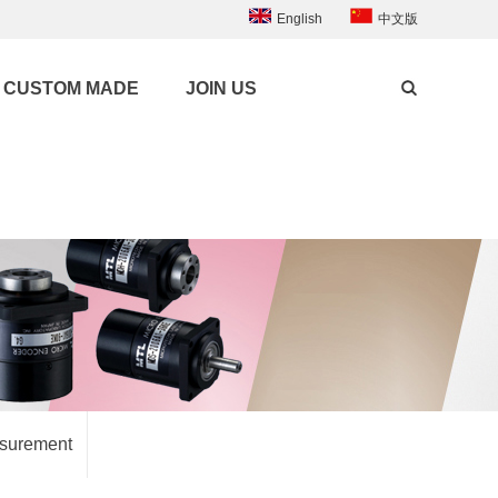
English
中文版
CUSTOM MADE
JOIN US
asurement