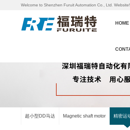
Welcome to Shenzhen Furuit Automation Co., Ltd. Website!
HOME
CONT
超小型DD马达
Magnetic shaft motor
精密运