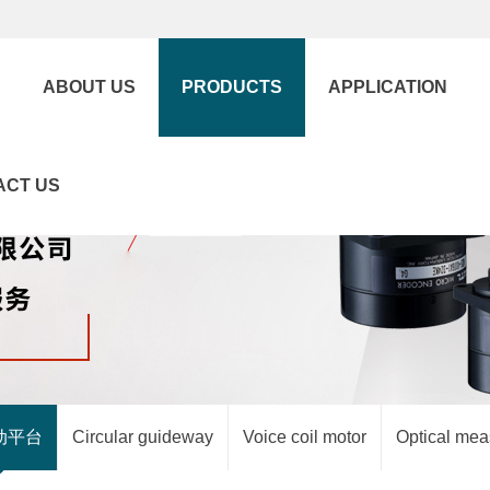
ABOUT US
PRODUCTS
APPLICATION
ACT US
动平台
Circular guideway
Voice coil motor
Optical me