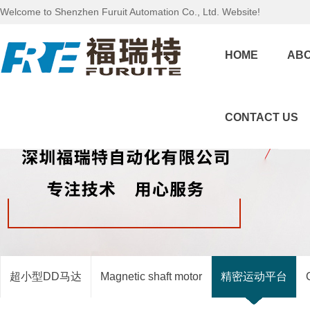
Welcome to Shenzhen Furuit Automation Co., Ltd. Website!
HOME
ABO
CONTACT US
超小型DD马达
Magnetic shaft motor
精密运动平台